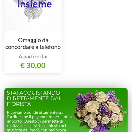
Omaggio da
concordare a telefono
al nostro numero
A partire da:
€ 30,00
STAI ACQUISTANDO
DIRETTAMENTE DAL
FIORISTA
Riceviamo noi direttamente sia
l’ordine che il pagamento per l’intero
importo. Questo ci permette di
realizzare il servizio richiesto nel
migliore dei modi, con reciproca