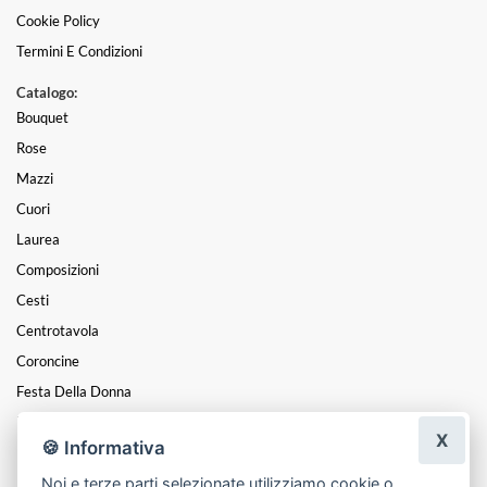
Cookie Policy
Termini E Condizioni
Catalogo:
Bouquet
Rose
Mazzi
Cuori
Laurea
Composizioni
Cesti
Centrotavola
Coroncine
Festa Della Donna
Funebre
X
🍪 Informativa
Piante
Noi e terze parti selezionate utilizziamo cookie o
Festa Della Mamma