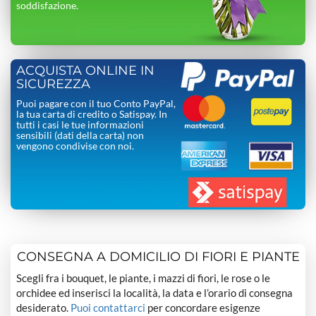
soddisfazione.
ACQUISTA ONLINE IN
SICUREZZA
Puoi pagare con il tuo Conto PayPal,
la tua carta di credito o Satispay. In
tutti i casi le tue informazioni
sensibili (dati della carta) non
vengono condivise con noi.
CONSEGNA A DOMICILIO DI FIORI E PIANTE
Scegli fra i bouquet, le piante, i mazzi di fiori, le rose o le
orchidee ed inserisci la località, la data e l’orario di consegna
desiderato.
Puoi contattarci
per concordare esigenze