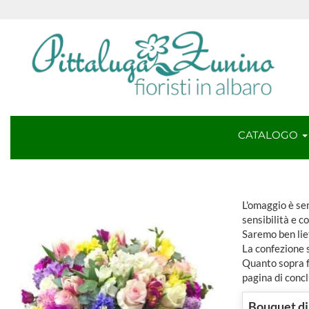
CATALOGO
L'omaggio è sem
sensibilità e c
Saremo ben lie
La confezione 
Quanto sopra fa
pagina di concl
Bouquet di 