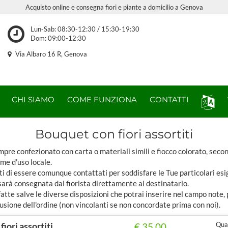
Acquisto online e consegna fiori e piante a domicilio a Genova
Lun-Sab: 08:30-12:30 / 15:30-19:30
Dom: 09:00-12:30
Via Albaro 16 R, Genova
CHI SIAMO
COME FUNZIONA
CONTATTI
Bouquet con fiori assortiti
pre confezionato con carta o materiali simili e fiocco colorato, seco
ome d'uso locale.
ti di essere comunque contattati per soddisfare le Tue particolari esi
sarà consegnata dal fiorista direttamente al destinatario.
tte salve le diverse disposizioni che potrai inserire nel campo note,
usione dell'ordine (non vincolanti se non concordate prima con noi).
fiori assortiti
Quan
€ 35,00