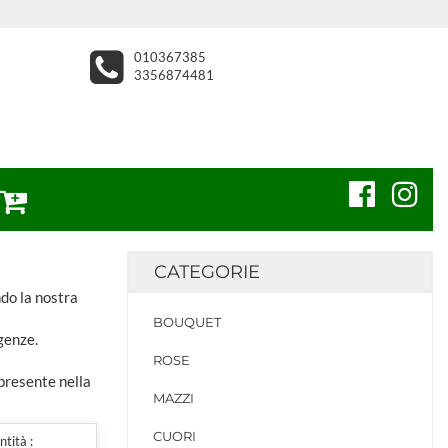
010367385
3356874481
CATEGORIE
ndo la nostra
BOUQUET
genze.
ROSE
 presente nella
MAZZI
CUORI
tità :