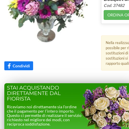
Cod. 37482
ORDINA O
Nella realizza
possibile per 
sostituzioni di
sostituzioni s
rapporto quali
Condividi
STAI ACQUISTANDO
DIRETTAMENTE DAL
FIORISTA
Riceviamo noi direttamente sia l’ordine
che il pagamento per l’intero importo.
Questo ci permette di realizzare il servizio
richiesto nel migliore dei modi, con
reciproca soddisfazione.