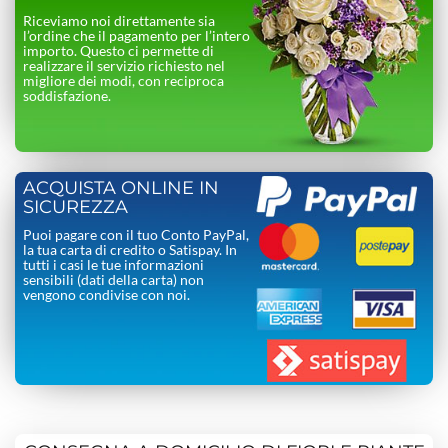
Riceviamo noi direttamente sia
l’ordine che il pagamento per l’intero
importo. Questo ci permette di
realizzare il servizio richiesto nel
migliore dei modi, con reciproca
soddisfazione.
ACQUISTA ONLINE IN
SICUREZZA
Puoi pagare con il tuo Conto PayPal,
la tua carta di credito o Satispay. In
tutti i casi le tue informazioni
sensibili (dati della carta) non
vengono condivise con noi.